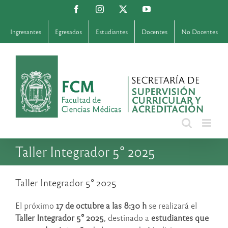
Saltar
Facebook
Instagram
X
YouTube
al
contenido
Ingresantes
Egresados
Estudiantes
Docentes
No Docentes
Taller Integrador 5° 2025
Taller Integrador 5° 2025
El próximo
17 de octubre a las 8:30 h
se realizará el
Taller Integrador 5° 2025
, destinado a
estudiantes que