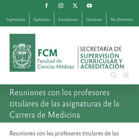
Saltar
Facebook
Instagram
X
YouTube
al
contenido
Ingresantes
Egresados
Estudiantes
Docentes
No Docentes
Reuniones con los profesores
titulares de las asignaturas de la
Carrera de Medicina
Reuniones con los profesores titulares de las