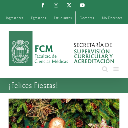
Saltar
Facebook
Instagram
X
YouTube
al
contenido
Ingresantes
Egresados
Estudiantes
Docentes
No Docentes
¡Felices Fiestas!